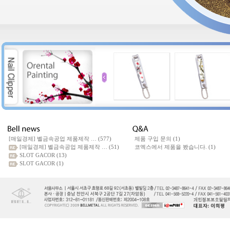
[매일경제] 벨금속공업 제품제작 …
(577)
제품 구입 문의
(1)
[매일경제] 벨금속공업 제품제작 …
(51)
코엑스에서 제품을 봤습니다.
(1)
SLOT GACOR
(13)
SLOT GACOR
(1)